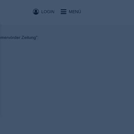
LOGIN
MENÜ
remervörder Zeitung":